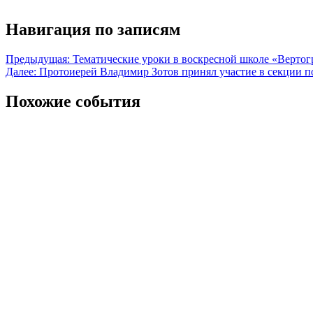
Навигация по записям
Предыдущая:
Тематические уроки в воскресной школе «Верто
Далее:
Протоиерей Владимир Зотов принял участие в секции 
Похожие события