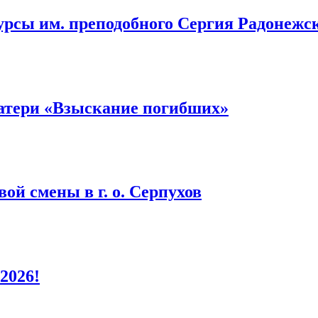
урсы им. преподобного Сергия Радонежс
атери «Взыскание погибших»
ой смены в г. о. Серпухов
2026!