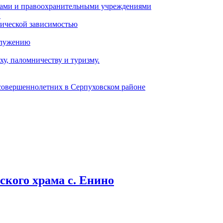
ами и правоохранительными учреждениями
и
тической зависимостью
служению
у, паломничеству и туризму.
есовершеннолетних в Серпуховском районе
кого храма с. Енино