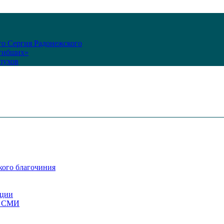
го Сергия Радонежского
огибших»
пухов
кого благочиния
ации
со СМИ