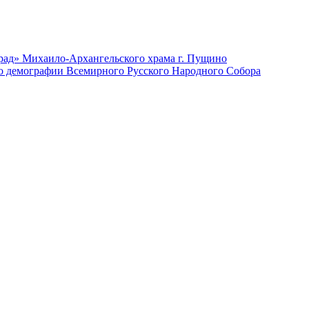
град» Михаило-Архангельского храма г. Пущино
по демографии Всемирного Русского Народного Собора