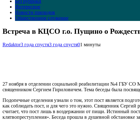
Без рубрики
Интересное
Новости приходов
Общественное служение
Встреча в КЦСО г.о. Пущино о Рождест
Redaktor
3 года спустя
3 года спустя
0
1 минуты
27 ноября в отделении социальной реабилитации №4 ГБУ СО 
священником Сергием Гириловичем. Тема беседы была посвяще
Подопечные отделения узнали о том, этот пост является подг
как соблюдать пост, и для чего это нужно. Священник Сергий 
считает, что пост лишь в воздержании от пищи. Истинный пост 
клятвопреступления». Беседа прошла в душевной обстановке за