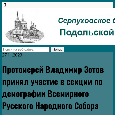
27.11.2023
Протоиерей Владимир Зотов
принял участие в секции по
демографии Всемирного
Русского Народного Собора