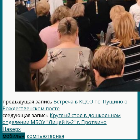
предыдущая запись
Встреча в КЦСО г.о. Пущино о
Рождественском посте
следующая запись
Круглый стол в дошкольном
отделении МБОУ "Лицей №2" г. Протвино
Наверх
мобильн.
компьютерная