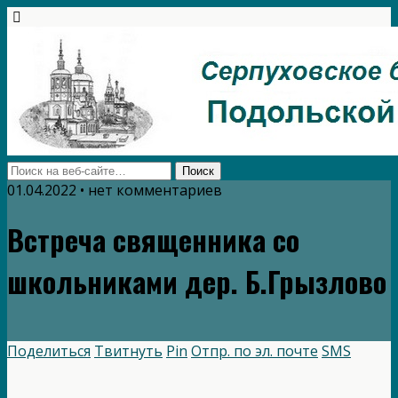
01.04.2022 • нет комментариев
Встреча священника со
школьниками дер. Б.Грызлово
Поделиться
Твитнуть
Pin
Отпр. по эл. почте
SMS