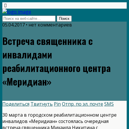
05.04.2017 • нет комментариев
Встреча священника с
инвалидами
реабилитационного центра
«Меридиан»
Поделиться
Твитнуть
Pin
Отпр. по эл. почте
SMS
30 марта в городском реабилитационном центре
инвалидов «Меридиан» состоялась очередная
встреча священника Михаила Никитина с