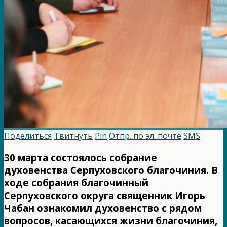
Поделиться
Твитнуть
Pin
Отпр. по эл. почте
SMS
30 марта состоялось собрание
духовенства Серпуховского благочиния. В
ходе собрания благочинный
Серпуховского округа священник Игорь
Чабан ознакомил духовенство с рядом
вопросов, касающихся жизни благочиния,