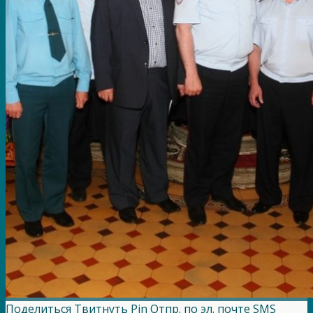
Поделиться
Твитнуть
Pin
Отпр. по эл. почте
SMS