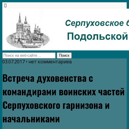
03.07.2017 • нет комментариев
Встреча духовенства с
командирами воинских частей
Серпуховского гарнизона и
начальниками