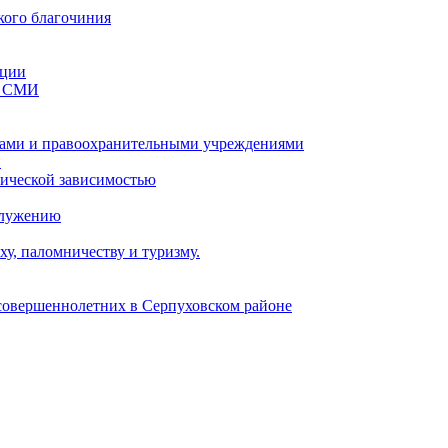
кого благочиния
ации
со СМИ
ами и правоохранительными учреждениями
и
тической зависимостью
служению
у, паломничеству и туризму.
есовершеннолетних в Серпуховском районе