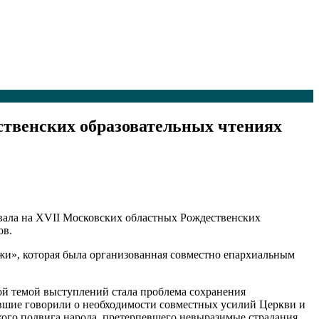
ственских образовательных чтениях
ывала на XVII Московских областных Рождественских
ов.
жи», которая была организованная совместно епархиальным
й темой выступлений стала проблема сохранения
павшие говорили о необходимости совместных усилий Церкви и
ого подвига народа, претерпевшего невыразимые страдания,