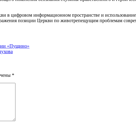
ви в цифровом информационном пространстве и использование р
выражения позиции Церкви по животрепещущим проблемам совре
азии «Пущино»
пухова
ечены
*