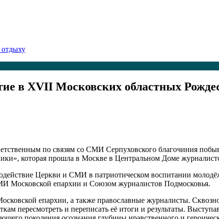
 отдыху
тие в XVII Московских областных Рожде
ответственным по связям со СМИ Серпуховского благочиния поб
ники», которая прошла в Москве в Центральном Доме журналист
модействие Церкви и СМИ в патриотическом воспитании молодё
СМИ Московской епархии и Союзом журналистов Подмосковья.
сковской епархии, а также православные журналисты. Сквозно
ткам пересмотреть и переписать её итоги и результаты. Высту
ющего поколения осознания глубины нравственного и героическ