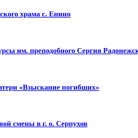
кого храма с. Енино
урсы им. преподобного Сергия Радонежс
атери «Взыскание погибших»
ой смены в г. о. Серпухов