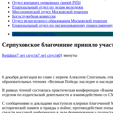
Отдел внешних церковных связей РПЦ
Епархиальный отдел по делам молодежи
Миссионерский отдел Московской епархии
Богослужебная комиссия
Отдел религиозного образования Московской епархии
Епархиальный отдел по организованному православному
Общественное служение
Серпуховское благочиние приняло учас
Redaktor
7 лет спустя
7 лет спустя
0
1 минуты
6 декабря делегация во главе с иереем Алексеем Спигиным, 
образовательных чтениях «Великая Победа: наследие и наслед
В рамках чтений состоялась практическая конференция «Взаи
отделом по издательской деятельности и взаимодействию со 
С сообщениями и докладами выступили клирики благочиний Мо
исторической памяти и правды о войне, противодействие попы
средств массовой информации в деле формирования у подраста