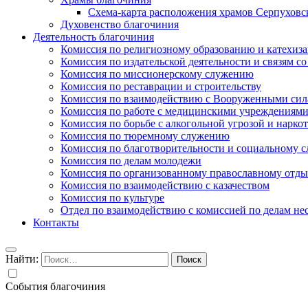
Схема-карта расположения храмов Серпуховс
Духовенство благочиния
Деятельность благочиния
Комиссия по религиозному образованию и катехиз
Комиссия по издательской деятельности и связям 
Комиссия по миссионерскому служению
Комиссия по реставрации и строительству
Комиссия по взаимодействию с Вооруженными сил
Комиссия по работе с медицинскими учреждениям
Комиссия по борьбе с алкогольной угрозой и нарко
Комиссия по тюремному служению
Комиссия по благотворительности и социальному 
Комиссия по делам молодежи
Комиссия по организованному православному отдых
Комиссия по взаимодействию с казачеством
Комиссия по культуре
Отдел по взаимодействию с комиссией по делам н
Контакты
Найти:
События благочиния