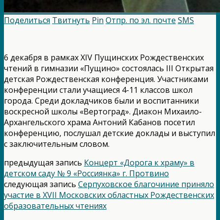
Поделиться
Твитнуть
Pin
Отпр. по эл. почте
SMS
6 декабря в рамках XIV Пущинских Рождественских
чтений в гимназии «Пущино» состоялась III Открытая
детская Рождественская конференция. Участниками
конференции стали учащиеся 4-11 классов школ
города. Среди докладчиков были и воспитанники
воскресной школы «Вертоград». Диакон Михаило-
Архангельского храма Антоний Кабанов посетил
конференцию, послушал детские доклады и выступил
с заключительным словом.
предыдущая запись
Концерт «Дорога к храму» в
детском саду № 9 «Россиянка» г. Протвино
следующая запись
Серпуховское благочиние приняло
участие в XVII Московских областных Рождественских
образовательных чтениях