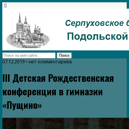
07.12.2019 • нет комментариев
III Детская Рождественская
конференция в гимназии
«Пущино»