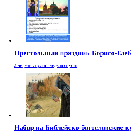
Престольный праздник Борисо-Глебс
2 недели спустя
1 неделя спустя
Набор на Библейско-богословские к