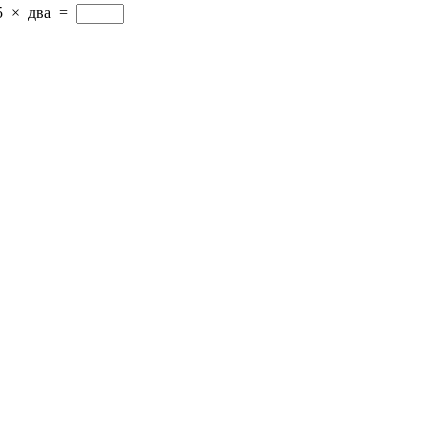
5
×
два
=