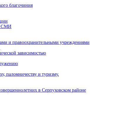
кого благочиния
ации
со СМИ
ами и правоохранительными учреждениями
и
тической зависимостью
служению
у, паломничеству и туризму.
есовершеннолетних в Серпуховском районе