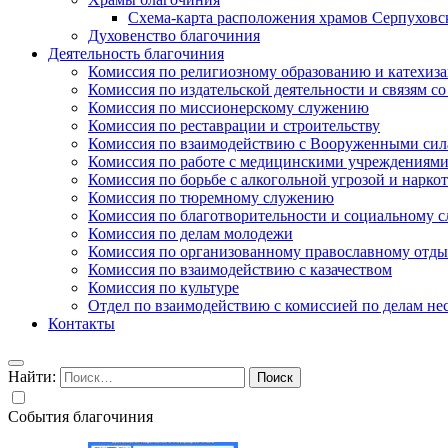
Схема-карта расположения храмов Серпуховс
Духовенство благочиния
Деятельность благочиния
Комиссия по религиозному образованию и катехиз
Комиссия по издательской деятельности и связям 
Комиссия по миссионерскому служению
Комиссия по реставрации и строительству
Комиссия по взаимодействию с Вооруженными сил
Комиссия по работе с медицинскими учреждениям
Комиссия по борьбе с алкогольной угрозой и нарко
Комиссия по тюремному служению
Комиссия по благотворительности и социальному 
Комиссия по делам молодежи
Комиссия по организованному православному отдых
Комиссия по взаимодействию с казачеством
Комиссия по культуре
Отдел по взаимодействию с комиссией по делам н
Контакты
Найти:
События благочиния