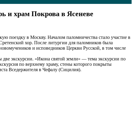
ь и храм Покрова в Ясеневе
ю поездку в Москву. Началом паломничества стало участие в
Сретенский хор. После литургии для паломников была
новомучеников и исповедников Церкви Русской, в том числе
 две экскурсии. «Икона святой земли» — тема экскурсии по
кскурсия по верхнему храму, стены которого покрыты
иста Вседержителя в Чефалу (Сицилия).