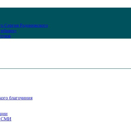
го Сергия Радонежского
огибших»
пухов
кого благочиния
ации
со СМИ