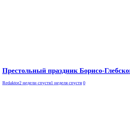
Престольный праздник Борисо-Глебског
Redaktor
2 недели спустя
1 неделя спустя
0