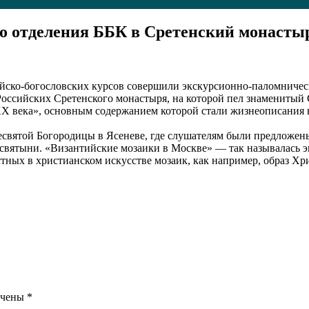
 отделения ББК в Сретенский монастыр
ско-богословских курсов совершили экскурсионно-паломническу
оссийских Сретенского монастыря, на которой пел знаменитый 
ХХ века», основным содержанием которой стали жизнеописания 
святой Богородицы в Ясеневе, где слушателям были предложены
святыни. «Византийские мозаики в Москве» — так называлась э
ных в христианском искусстве мозаик, как например, образ Хр
ечены
*