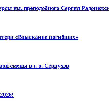
урсы им. преподобного Сергия Радонежс
атери «Взыскание погибших»
ой смены в г. о. Серпухов
2026!