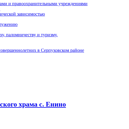
ами и правоохранительными учреждениями
и
тической зависимостью
служению
у, паломничеству и туризму.
есовершеннолетних в Серпуховском районе
кого храма с. Енино