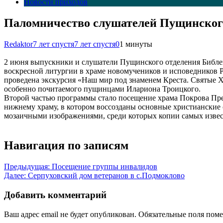
Новости приходов
Паломничество слушателей Пущинского
Redaktor
7 лет спустя
7 лет спустя
0
1 минуты
2 июня выпускники и слушатели Пущинского отделения Библей
воскресной литургии в храме новомучеников и исповедников Р
проведена экскурсия «Наш мир под знаменем Креста. Святые 
особенно почитаемого пущинцами Илариона Троицкого.
Второй частью программы стало посещение храма Покрова Пре
нижнему храму, в котором воссозданы основные христианские 
мозаичными изображениями, среди которых копии самых извест
Навигация по записям
Предыдущая:
Посещение группы инвалидов
Далее:
Серпуховский дом ветеранов в с.Подмоклово
Добавить комментарий
Ваш адрес email не будет опубликован.
Обязательные поля пом