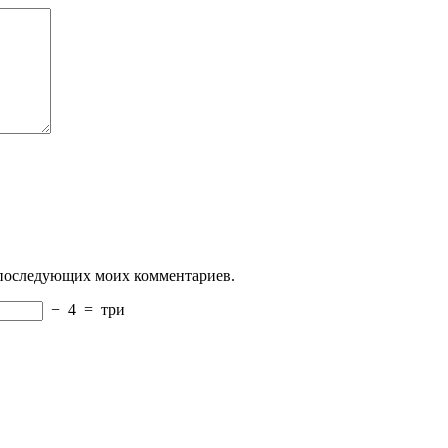
ля последующих моих комментариев.
−
4
=
три