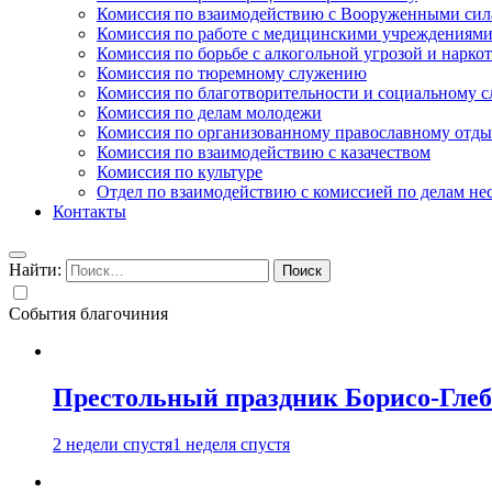
Комиссия по взаимодействию с Вооруженными сил
Комиссия по работе с медицинскими учреждениям
Комиссия по борьбе с алкогольной угрозой и нарко
Комиссия по тюремному служению
Комиссия по благотворительности и социальному 
Комиссия по делам молодежи
Комиссия по организованному православному отдых
Комиссия по взаимодействию с казачеством
Комиссия по культуре
Отдел по взаимодействию с комиссией по делам н
Контакты
Найти:
События благочиния
Престольный праздник Борисо-Глебс
2 недели спустя
1 неделя спустя