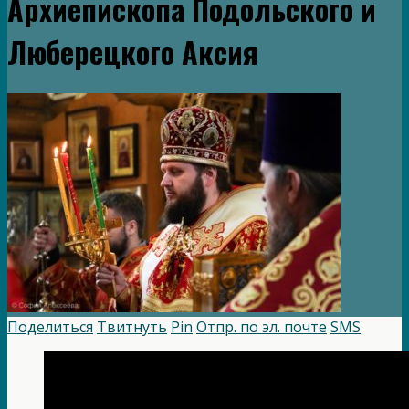
Архиепископа Подольского и
Люберецкого Аксия
Поделиться
Твитнуть
Pin
Отпр. по эл. почте
SMS