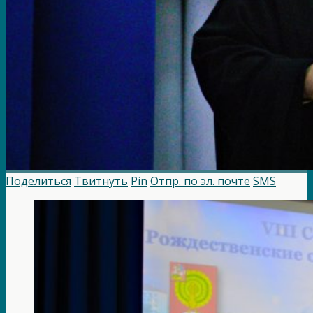
Поделиться
Твитнуть
Pin
Отпр. по эл. почте
SMS