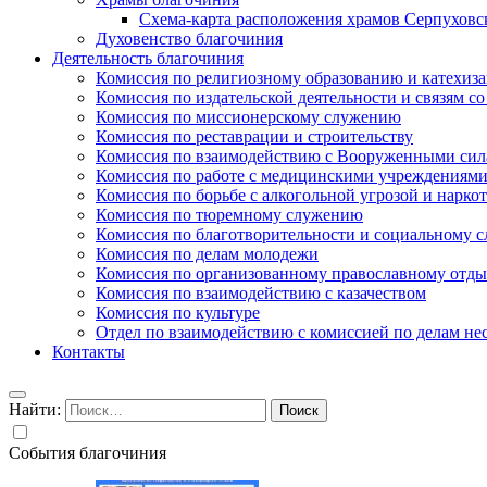
Схема-карта расположения храмов Серпуховс
Духовенство благочиния
Деятельность благочиния
Комиссия по религиозному образованию и катехиз
Комиссия по издательской деятельности и связям 
Комиссия по миссионерскому служению
Комиссия по реставрации и строительству
Комиссия по взаимодействию с Вооруженными сил
Комиссия по работе с медицинскими учреждениям
Комиссия по борьбе с алкогольной угрозой и нарко
Комиссия по тюремному служению
Комиссия по благотворительности и социальному 
Комиссия по делам молодежи
Комиссия по организованному православному отдых
Комиссия по взаимодействию с казачеством
Комиссия по культуре
Отдел по взаимодействию с комиссией по делам н
Контакты
Найти:
События благочиния