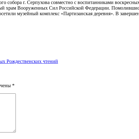
ого собора г. Серпухова совместно с воспитанниками воскресн
ный храм Вооруженных Сил Российской Федерации. Помолившись
осетили музейный комплекс «Партизанская деревня». В заверше
х Рождественских​ чтений
ечены
*