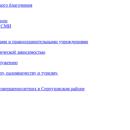
кого благочиния
ации
со СМИ
ами и правоохранительными учреждениями
и
тической зависимостью
служению
у, паломничеству и туризму.
есовершеннолетних в Серпуховском районе