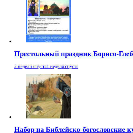
Престольный праздник Борисо-Глебс
2 недели спустя
1 неделя спустя
Набор на Библейско-богословские к