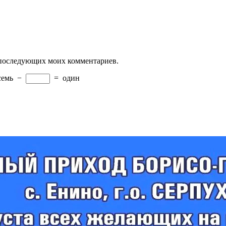
ля последующих моих комментариев.
семь
−
=
один