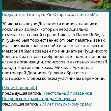
Поделиться
Твитнуть
Pin
Отпр. по эл. почте
SMS
30 июня накануне Дня памяти воинов, павших в
локальных войнах, который неофициально
отмечается в нашей стране 1 июля, в Парке Победы
г.Пущино был торжественно открыт памятный знак
участникам локальных войн и военных конфликтов.
Мемориал был возведен по инициативе Пущинского
Боевого братства на добровольные пожертвования
членов организации, спонсоров и активных жителей
города. Настоятель храма Михаила Архангела
протоиерей Дионисий Крюков обратился с
пастырским словом ко всем участникам церемонии.
[Show thumbnails]
предыдущая запись
Престольный праздник в
Покровском храме города Серпухова
следующая запись
270 лет Ильинскому храму