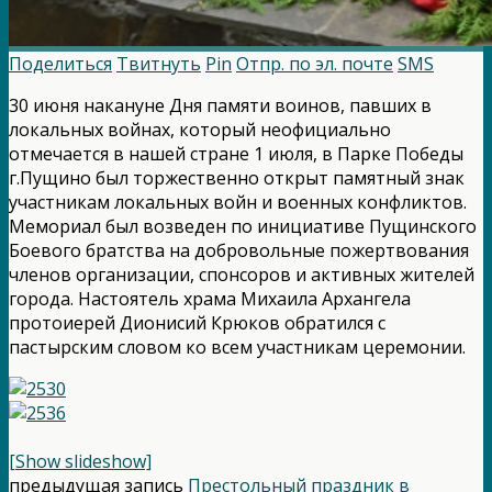
Поделиться
Твитнуть
Pin
Отпр. по эл. почте
SMS
30 июня накануне Дня памяти воинов, павших в
локальных войнах, который неофициально
отмечается в нашей стране 1 июля, в Парке Победы
г.Пущино был торжественно открыт памятный знак
участникам локальных войн и военных конфликтов.
Мемориал был возведен по инициативе Пущинского
Боевого братства на добровольные пожертвования
членов организации, спонсоров и активных жителей
города. Настоятель храма Михаила Архангела
протоиерей Дионисий Крюков обратился с
пастырским словом ко всем участникам церемонии.
[Show slideshow]
предыдущая запись
Престольный праздник в