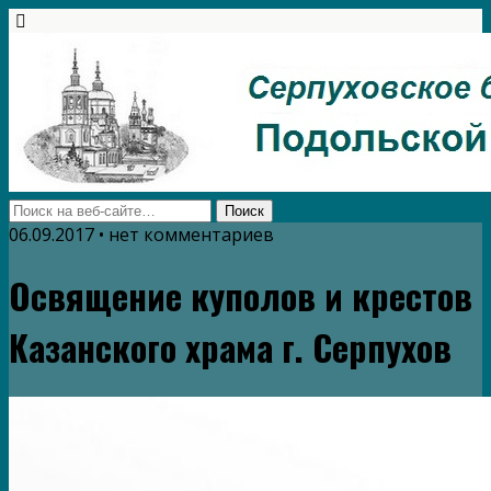
06.09.2017 • нет комментариев
Освящение куполов и крестов
Казанского храма г. Серпухов