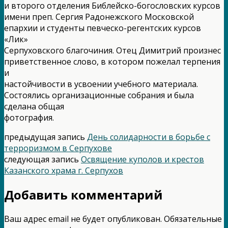
и второго отделения Библейско-богословских курсов
имени преп. Сергия Радонежского Московской
епархии и студенты певческо-регентских курсов
«Лик»
Серпуховского благочиния. Отец Димитрий произнес
приветственное слово, в котором пожелал терпения
и
настойчивости в усвоении учебного материала.
Состоялись организационные собрания и была
сделана общая
фотография.
предыдущая запись
День солидарности в борьбе с
терроризмом в Серпухове
следующая запись
Освящение куполов и крестов
Казанского храма г. Серпухов
Добавить комментарий
Ваш адрес email не будет опубликован.
Обязательные