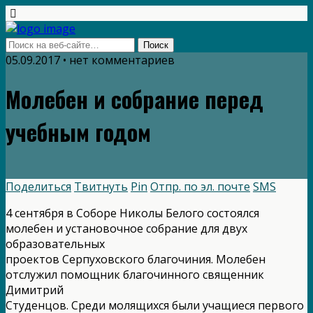
05.09.2017 • нет комментариев
Молебен и собрание перед
учебным годом
Поделиться
Твитнуть
Pin
Отпр. по эл. почте
SMS
4 сентября в Соборе Николы Белого состоялся
молебен и установочное собрание для двух
образовательных
проектов Серпуховского благочиния. Молебен
отслужил помощник благочинного священник
Димитрий
Студенцов. Среди молящихся были учащиеся первого