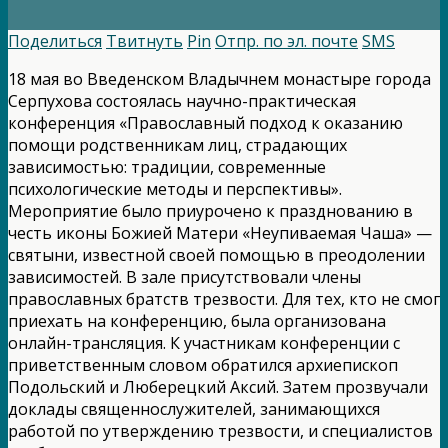
Поделиться
Твитнуть
Pin
Отпр. по эл. почте
SMS
18 мая во Введенском Владычнем монастыре города
Серпухова состоялась научно-практическая
конференция «Православный подход к оказанию
помощи родственникам лиц, страдающих
зависимостью: традиции, современные
психологические методы и перспективы».
Мероприятие было приурочено к празднованию в
честь иконы Божией Матери «Неупиваемая Чаша» —
святыни, известной своей помощью в преодолении
зависимостей. В зале присутствовали члены
православных братств трезвости. Для тех, кто не смог
приехать на конференцию, была организована
онлайн-трансляция. К участникам конференции с
приветственным словом обратился архиепископ
Подольский и Люберецкий Аксий. Затем прозвучали
доклады священнослужителей, занимающихся
работой по утверждению трезвости, и специалистов