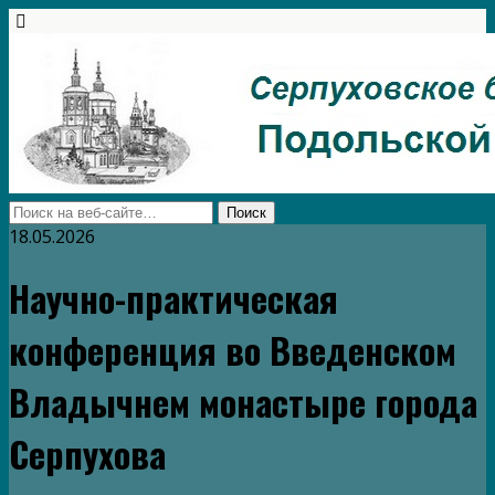
18.05.2026
Научно-практическая
конференция во Введенском
Владычнем монастыре города
Серпухова