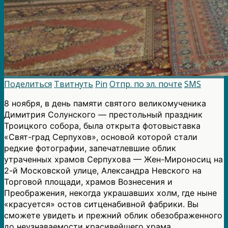
Поделиться
Твитнуть
Pin
Отпр. по эл. почте
SMS
8 ноября, в день памяти святого великомученика
Димитрия Солунского — престольный праздник
Троицкого собора, была открыта фотовыставка
«Свят-град Серпухов», основой которой стали
редкие фотографии, запечатлевшие облик
утраченных храмов Серпухова — Жен-Мироносиц на
2-й Московской улице, Александра Невского на
Торговой площади, храмов Вознесения и
Преображения, некогда украшавших холм, где ныне
«красуется» остов ситценабивной фабрики. Вы
сможете увидеть и прежний облик обезображенного
до неузнаваемости красивейшего храма