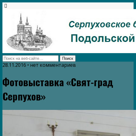
28.11.2016 • нет комментариев
Фотовыставка «Свят-град
Серпухов»