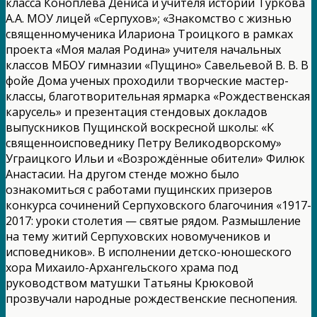
класса Коноплёва Дениса и учителя истории Туркова
А.А. МОУ лицей «Серпухов»; «Знакомство с жизнью
священномученика Илариона Троицкого в рамках
проекта «Моя малая Родина» учителя начальных
классов МБОУ гимназии «Пущино» Савельевой В. В. В
фойе Дома ученых проходили творческие мастер-
классы, благотворительная ярмарка «Рождественская
карусель» и презентация стендовых докладов
выпускников Пущинской воскресной школы: «К
священноисповеднику Петру Великодворскому»
Уграицкого Ильи и «Возрождённые обители» Филюк
Анастасии. На другом стенде можно было
ознакомиться с работами пущинских призеров
конкурса сочинений Серпуховского благочиния «1917-
2017: уроки столетия — святые рядом. Размышление
на тему житий Серпуховских новомучеников и
исповедников». В исполнении детско-юношеского
хора Михаило-Архангельского храма под
руководством матушки Татьяны Крюковой
прозвучали народные рождественские песнопения.