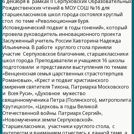
6 декабря в рамках II Серпуховских Образовательных
Рождественских чтений в МОУ СОШ №16 для
старшеклассников школ города состоялся круглый
стол по теме «Революционная буря.
Исповеднический подвиг в годы гонений», который
провела руководитель инновационного проекта
Заслуженный учитель России Хавторина Надежда
Ильинична. В работе круглого стола приняли
участие Серпуховское благочиние, старшеклассники
школ города. Преподаватели и учащиеся 16 школы
подготовили и представили выступления по темам:
«Венценосная семья царственных страстотерпцев
Романовых», «Крест и подвиг христианского
смирения святителя Тихона, Патриарха Московского
и Всея Руси», «Духовное мужество
священномученика Петра (Полянского), митрополита
Крутицкого», «Церковь в годы Великой
Отечественной войны. Патриарх Сергий»,
«Новомученики земли Серпуховской».
Старшеклассники, участники круглого стола, с
интересом и вниманием отнеслись к данной теме, а