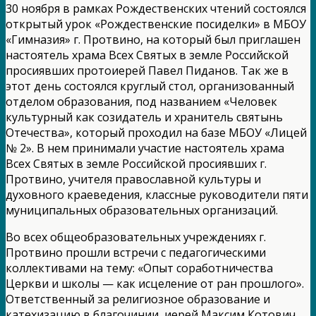
30 ноября в рамках Рождественских чтений состоялся
открытый урок «Рождественские посиделки» в МБОУ
«Гимназия» г. Протвино, на который был приглашен
настоятель храма Всех Святых в земле Российской
просиявших протоиерей Павел Пиданов. Так же в
этот день состоялся круглый стол, организованный
отделом образования, под названием «Человек
культурный как созидатель и хранитель святынь
Отечества», который проходил на базе МБОУ «Лицей
№ 2». В нем принимали участие настоятель храма
Всех Святых в земле Российской просиявших г.
Протвино, учителя православной культуры и
духовного краеведения, классные руководители пяти
муниципальных образовательных организаций.
Во всех общеобразовательных учреждениях г.
Протвино прошли встречи с педагогическими
коллективами на тему: «Опыт соработничества
Церкви и школы — как исцеление от ран прошлого».
Ответственный за религиозное образование и
катехизацию в благочинии, иерей Максим Котович,