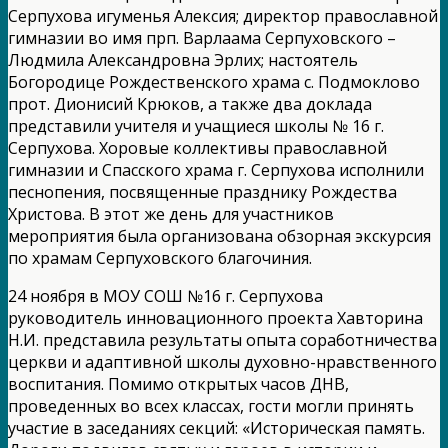
Серпухова игуменья Алексия; директор православной
гимназии во имя прп. Варлаама Серпуховского –
Людмила Александровна Эрлих; настоятель
Богородице Рождественского храма с. Подмоклово
прот. Дионисий Крюков, а также два доклада
представили учителя и учащиеся школы № 16 г.
Серпухова. Хоровые коллективы православной
гимназии и Спасского храма г. Серпухова исполнили
песнопения, посвященные празднику Рождества
Христова. В этот же день для участников
мероприятия была организована обзорная экскурсия
по храмам Серпуховского благочиния.
24 ноября в МОУ СОШ №16 г. Серпухова
руководитель инновационного проекта Хавторина
Н.И. представила результаты опыта соработничества
церкви и адаптивной школы духовно-нравственного
воспитания. Помимо открытых часов ДНВ,
проведенных во всех классах, гости могли принять
участие в заседаниях секций: «Историческая память.