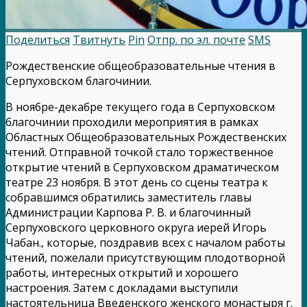
Поделиться
Твитнуть
Pin
Отпр. по эл. почте
SMS
Рождественские общеобразовательные чтения в
Серпуховском благочинии.
В ноябре-декабре текущего года в Серпуховском
благочинии проходили мероприятия в рамках
Областных Общеобразовательных Рождественских
чтений. Отправной точкой стало торжественное
открытие чтений в Серпуховском драматическом
театре 23 ноября. В этот день со сцены театра к
собравшимся обратились заместитель главы
Администрации Карпова Р. В. и благочинный
Серпуховского церковного округа иерей Игорь
Чабан., которые, поздравив всех с началом работы
чтений, пожелали присутствующим плодотворной
работы, интересных открытий и хорошего
настроения. Затем с докладами выступили
настоятельница Введенского женского монастыря г.