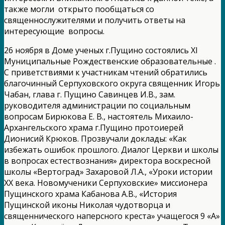
также могли открыто пообщаться со
священнослужителями и получить ответы на
интересующие вопросы.
26 ноября в Доме ученых г.Пущино состоялись XI
Муниципальные Рождественские образовательные .
С приветствиями к участникам чтений обратились
благочинный Серпуховского округа священник Игорь
Чабан, глава г. Пущино Савинцев И.В., зам.
руководителя администрации по социальным
вопросам Бирюкова Е. В., настоятель Михаило-
Архангельского храма г.Пущино протоиерей
Дионисий Крюков. Прозвучали доклады: «Как
избежать ошибок прошлого. Диалог Церкви и школы
в вопросах естествознания» директора воскресной
школы «Вертоград» Захаровой Л.А., «Уроки истории
ХХ века. Новомученики Серпуховские» миссионера
Пущинского храма Кабанова А.В., «История
Пущинской иконы Николая чудотворца и
священнического наперсного креста» учащегося 9 «А»