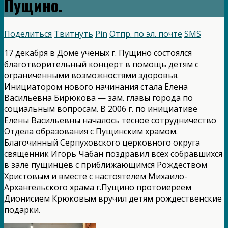
Пущино.
Поделиться
Твитнуть
Pin
Отпр. по эл. почте
SMS
17 декабря в Доме ученых г. Пущино состоялся
благотворительный концерт в помощь детям с
ограниченными возможностями здоровья.
Инициатором нового начинания стала Елена
Васильевна Бирюкова — зам. главы города по
социальным вопросам. В 2006 г. по инициативе
Елены Васильевны началось тесное сотрудничество
Отдела образования с Пущинским храмом.
Благочинный Серпуховского церковного округа
священник Игорь Чабан поздравил всех собравшихся
в зале пущинцев с приближающимся Рождеством
Христовым и вместе с настоятелем Михаило-
Архангельского храма г.Пущино протоиереем
Дионисием Крюковым вручил детям рождественские
подарки.