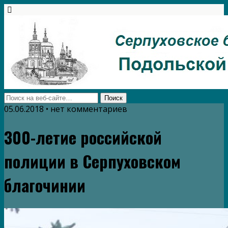
05.06.2018 • нет комментариев
300-летие российской
полиции в Серпуховском
благочинии