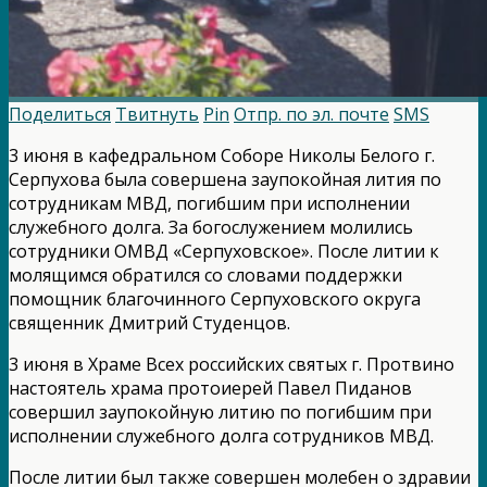
Поделиться
Твитнуть
Pin
Отпр. по эл. почте
SMS
3 июня в кафедральном Соборе Николы Белого г.
Серпухова была совершена заупокойная лития по
сотрудникам МВД, погибшим при исполнении
служебного долга. За богослужением молились
сотрудники ОМВД «Серпуховское». После литии к
молящимся обратился со словами поддержки
помощник благочинного Серпуховского округа
священник Дмитрий Студенцов.
3 июня в Храме Всех российских святых г. Протвино
настоятель храма протоиерей Павел Пиданов
совершил заупокойную литию по погибшим при
исполнении служебного долга сотрудников МВД.
После литии был также совершен молебен о здравии