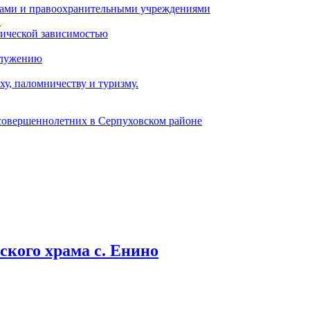
ами и правоохранительными учреждениями
и
тической зависимостью
служению
у, паломничеству и туризму.
есовершеннолетних в Серпуховском районе
кого храма с. Енино