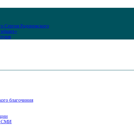
го Сергия Радонежского
огибших»
пухов
кого благочиния
ации
со СМИ