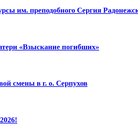
урсы им. преподобного Сергия Радонежс
атери «Взыскание погибших»
ой смены в г. о. Серпухов
2026!