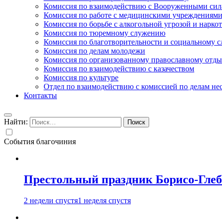
Комиссия по взаимодействию с Вооруженными сил
Комиссия по работе с медицинскими учреждениям
Комиссия по борьбе с алкогольной угрозой и нарко
Комиссия по тюремному служению
Комиссия по благотворительности и социальному 
Комиссия по делам молодежи
Комиссия по организованному православному отдых
Комиссия по взаимодействию с казачеством
Комиссия по культуре
Отдел по взаимодействию с комиссией по делам н
Контакты
Найти:
События благочиния
Престольный праздник Борисо-Глебс
2 недели спустя
1 неделя спустя