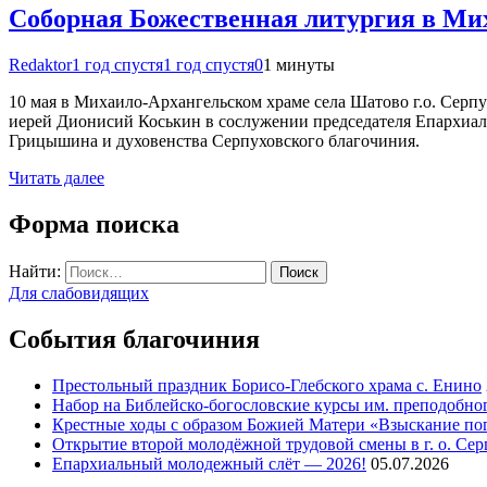
Соборная Божественная литургия в Мих
Redaktor
1 год спустя
1 год спустя
0
1 минуты
10 мая в Михаило-Архангельском храме села Шатово г.о. Серп
иерей Дионисий Коськин в сослужении председателя Епархиаль
Грицышина и духовенства Серпуховского благочиния.
Читать далее
Форма поиска
Найти:
Для слабовидящих
События благочиния
Престольный праздник Борисо-Глебского храма с. Енино
Набор на Библейско-богословские курсы им. преподобно
Крестные ходы с образом Божией Матери «Взыскание п
Открытие второй молодёжной трудовой смены в г. о. Сер
Епархиальный молодежный слёт — 2026!
05.07.2026