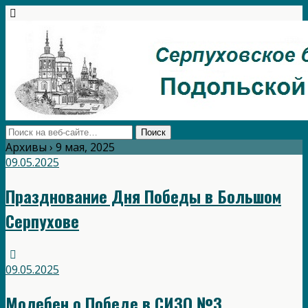
Архивы › 9 мая, 2025
09.05.2025
Празднование Дня Победы в Большом
Серпухове
09.05.2025
Молебен о Победе в СИЗО №3