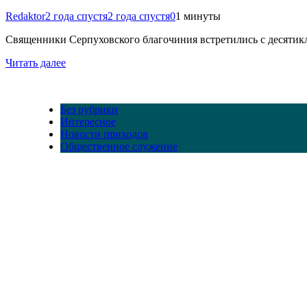
Redaktor
2 года спустя
2 года спустя
0
1 минуты
Священники Серпуховского благочиния встретились с десятик
Читать далее
Без рубрики
Интересное
Новости приходов
Общественное служение