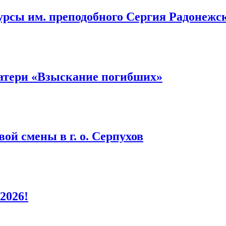
урсы им. преподобного Сергия Радонежс
атери «Взыскание погибших»
ой смены в г. о. Серпухов
2026!