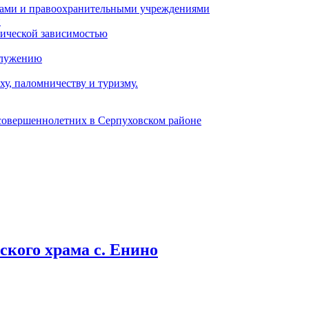
ами и правоохранительными учреждениями
и
тической зависимостью
служению
у, паломничеству и туризму.
есовершеннолетних в Серпуховском районе
кого храма с. Енино