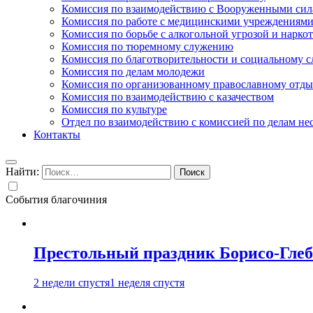
Комиссия по взаимодействию с Вооруженными сил
Комиссия по работе с медицинскими учреждениям
Комиссия по борьбе с алкогольной угрозой и нарко
Комиссия по тюремному служению
Комиссия по благотворительности и социальному 
Комиссия по делам молодежи
Комиссия по организованному православному отдых
Комиссия по взаимодействию с казачеством
Комиссия по культуре
Отдел по взаимодействию с комиссией по делам н
Контакты
Найти:
События благочиния
Престольный праздник Борисо-Глебс
2 недели спустя
1 неделя спустя