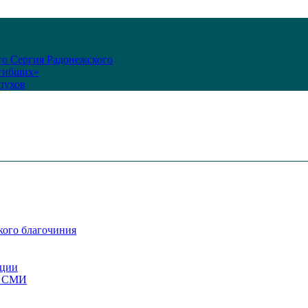
го Сергия Радонежского
огибших»
пухов
кого благочиния
ации
со СМИ