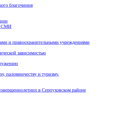
кого благочиния
ации
со СМИ
ами и правоохранительными учреждениями
и
тической зависимостью
служению
у, паломничеству и туризму.
есовершеннолетних в Серпуховском районе