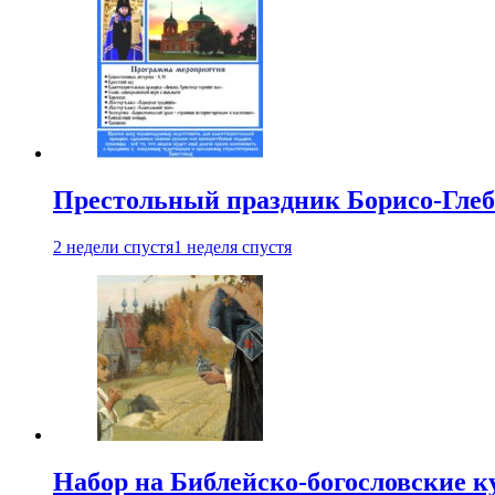
Престольный праздник Борисо-Глебс
2 недели спустя
1 неделя спустя
Набор на Библейско-богословские к