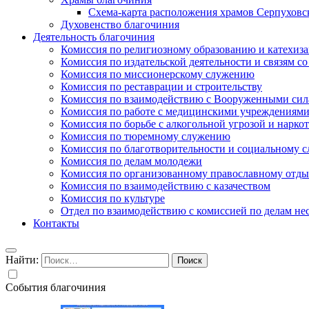
Схема-карта расположения храмов Серпуховс
Духовенство благочиния
Деятельность благочиния
Комиссия по религиозному образованию и катехиз
Комиссия по издательской деятельности и связям 
Комиссия по миссионерскому служению
Комиссия по реставрации и строительству
Комиссия по взаимодействию с Вооруженными сил
Комиссия по работе с медицинскими учреждениям
Комиссия по борьбе с алкогольной угрозой и нарко
Комиссия по тюремному служению
Комиссия по благотворительности и социальному 
Комиссия по делам молодежи
Комиссия по организованному православному отдых
Комиссия по взаимодействию с казачеством
Комиссия по культуре
Отдел по взаимодействию с комиссией по делам н
Контакты
Найти:
События благочиния