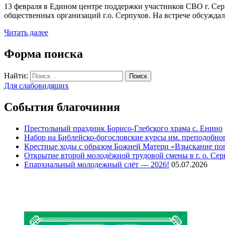
13 февраля в Едином центре поддержки участников СВО г. Серп
общественных организаций г.о. Серпухов. На встрече обсужда
Читать далее
Форма поиска
Найти:
Для слабовидящих
События благочиния
Престольный праздник Борисо-Глебского храма с. Енино
Набор на Библейско-богословские курсы им. преподобно
Крестные ходы с образом Божией Матери «Взыскание п
Открытие второй молодёжной трудовой смены в г. о. Сер
Епархиальный молодежный слёт — 2026!
05.07.2026