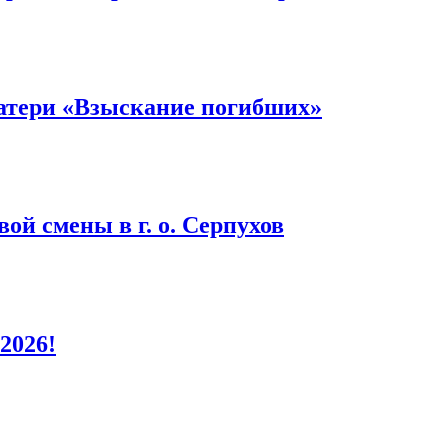
атери «Взыскание погибших»
ой смены в г. о. Серпухов
2026!