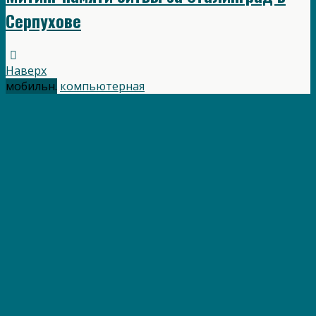
Серпухове
Наверх
мобильн.
компьютерная