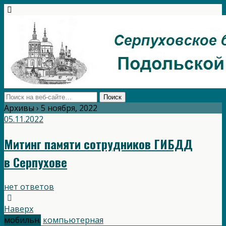
Архивы › 5 ноября, 2022
05.11.2022
Митинг памяти сотрудников ГИБДД
в Серпухове
нет ответов
Наверх
мобильн.
компьютерная