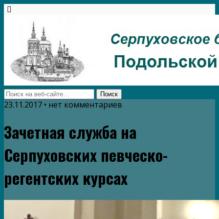
23.11.2017 • нет комментариев
Зачетная служба на
Серпуховских певческо-
регентских курсах