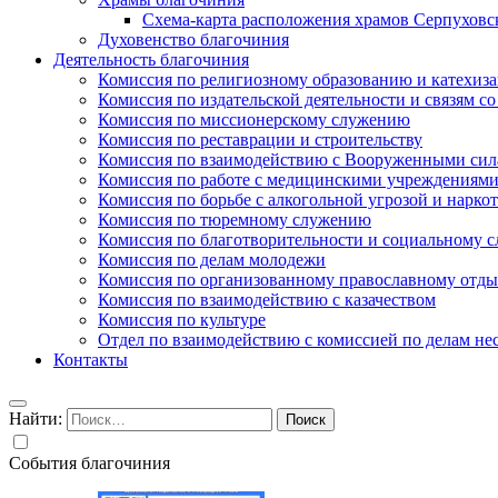
Схема-карта расположения храмов Серпуховс
Духовенство благочиния
Деятельность благочиния
Комиссия по религиозному образованию и катехиз
Комиссия по издательской деятельности и связям 
Комиссия по миссионерскому служению
Комиссия по реставрации и строительству
Комиссия по взаимодействию с Вооруженными сил
Комиссия по работе с медицинскими учреждениям
Комиссия по борьбе с алкогольной угрозой и нарко
Комиссия по тюремному служению
Комиссия по благотворительности и социальному 
Комиссия по делам молодежи
Комиссия по организованному православному отдых
Комиссия по взаимодействию с казачеством
Комиссия по культуре
Отдел по взаимодействию с комиссией по делам н
Контакты
Найти:
События благочиния