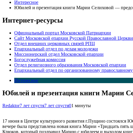
Интересное
Юбилей и презентация книги Марии Селиховой — предс
Интернет-ресурсы
Официальный портал Московской Патриархии
Сайт Московской епархии Русской Православной Церкви
Отдел внешних церковных связей РПЦ
Епархиальный отдел по делам молодежи
Миссионерский отдел Московской епархии
Богослужебная комиссия
Отдел религиозного образования Московской епархии
Епархиальный отдел по организованному православному
Интересное
Юбилей и презентация книги Марии Се
Redaktor
7 лет спустя
7 лет спустя
0
1 минуты
17 июня в Центре культурного развития г.Пущино состоялся 
вечере была представлена новая книга Марии «Тридцать пять
Крюков, который поздравил Марию с юбилеем и выходом книги,