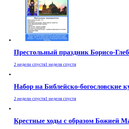
Престольный праздник Борисо-Глебс
2 недели спустя
1 неделя спустя
Набор на Библейско-богословские к
2 недели спустя
1 неделя спустя
Крестные ходы с образом Божией М