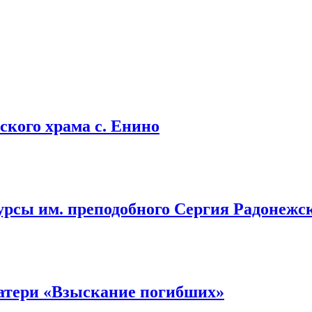
кого храма с. Енино
урсы им. преподобного Сергия Радонежс
атери «Взыскание погибших»