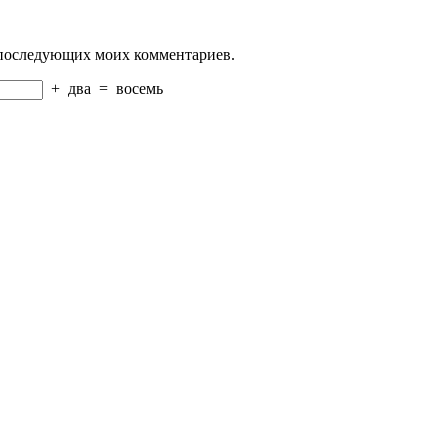
ля последующих моих комментариев.
+
два
=
восемь