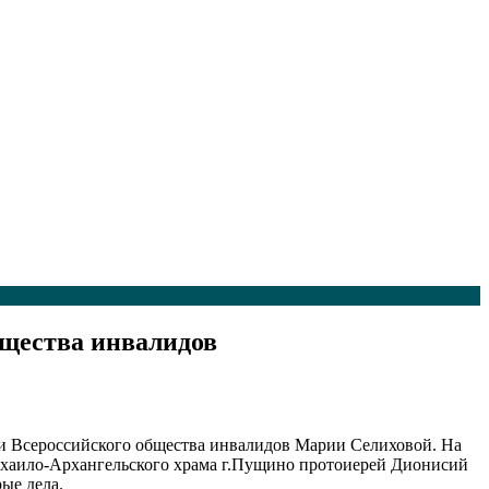
щества инвалидов
ии Всероссийского общества инвалидов Марии Селиховой. На
Михаило-Архангельского храма г.Пущино протоиерей Дионисий
ые дела.