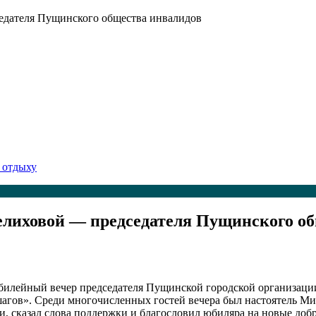
едателя Пущинского общества инвалидов
 отдыху
лиховой — председателя Пущинского об
Юбилейный вечер председателя Пущинской городской организац
 шагов». Среди многочисленных гостей вечера был настоятель 
 сказал слова поддержки и благословил юбиляра на новые добр