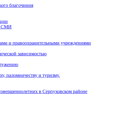
кого благочиния
ации
со СМИ
ами и правоохранительными учреждениями
и
тической зависимостью
служению
у, паломничеству и туризму.
есовершеннолетних в Серпуховском районе