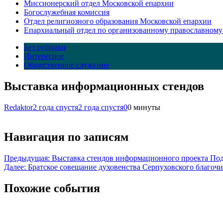
Миссионерский отдел Московской епархии
Богослужебная комиссия
Отдел религиозного образования Московской епархии
Епархиальный отдел по организованному православному
Без рубрики
Интересное
Общественное служение
Выставка информационных стендов
Redaktor
2 года спустя
2 года спустя
0
0 минуты
Навигация по записям
Предыдущая:
Выставка стендов информационного проекта Под
Далее:
Братское совещание духовенства Серпуховского благоч
Похожие события