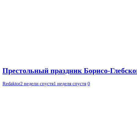
Престольный праздник Борисо-Глебског
Redaktor
2 недели спустя
1 неделя спустя
0