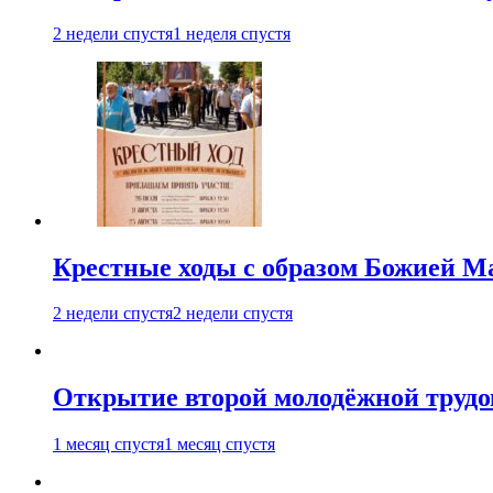
2 недели спустя
1 неделя спустя
Крестные ходы с образом Божией М
2 недели спустя
2 недели спустя
Открытие второй молодёжной трудов
1 месяц спустя
1 месяц спустя