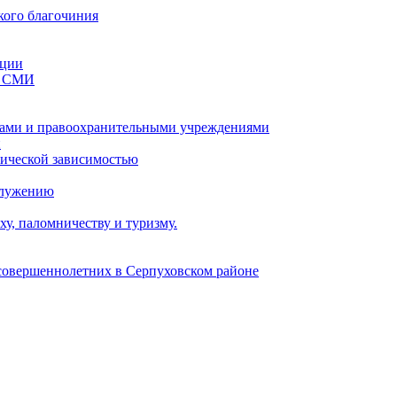
кого благочиния
ации
со СМИ
ами и правоохранительными учреждениями
и
тической зависимостью
служению
у, паломничеству и туризму.
есовершеннолетних в Серпуховском районе