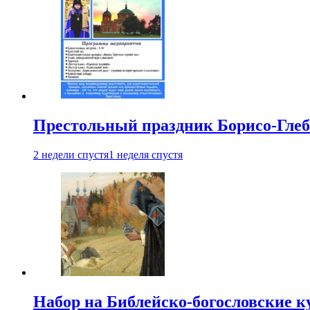
Престольный праздник Борисо-Глебс
2 недели спустя
1 неделя спустя
Набор на Библейско-богословские к