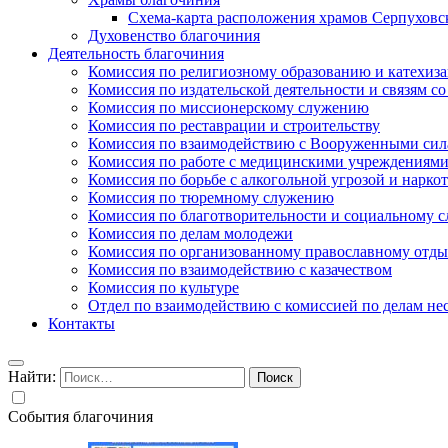
Схема-карта расположения храмов Серпуховс
Духовенство благочиния
Деятельность благочиния
Комиссия по религиозному образованию и катехиз
Комиссия по издательской деятельности и связям 
Комиссия по миссионерскому служению
Комиссия по реставрации и строительству
Комиссия по взаимодействию с Вооруженными сил
Комиссия по работе с медицинскими учреждениям
Комиссия по борьбе с алкогольной угрозой и нарко
Комиссия по тюремному служению
Комиссия по благотворительности и социальному 
Комиссия по делам молодежи
Комиссия по организованному православному отдых
Комиссия по взаимодействию с казачеством
Комиссия по культуре
Отдел по взаимодействию с комиссией по делам н
Контакты
Найти:
События благочиния