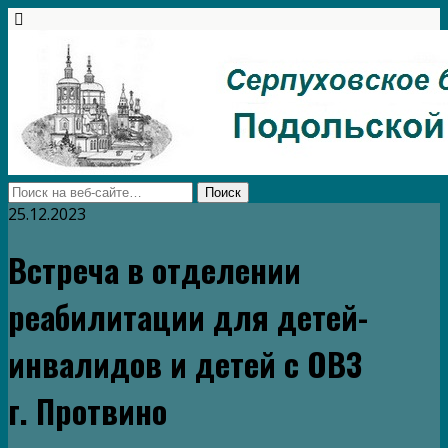
25.12.2023
Встреча в отделении
реабилитации для детей-
инвалидов и детей с ОВЗ
г. Протвино