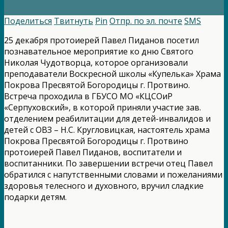
Поделиться
Твитнуть
Pin
Отпр. по эл. почте
SMS
25 декабря протоиерей Павел Пиданов посетил
познавательное мероприятие ко дню Святого
Николая Чудотворца, которое организовали
преподаватели Воскресной школы «Купелька» Храма
Покрова Пресвятой Богородицы г. Протвино.
Встреча проходила в ГБУСО МО «КЦСОиР
«Серпуховский», в которой приняли участие зав.
отделением реабилитации для детей-инвалидов и
детей с ОВЗ – Н.С. Кругловицкая, настоятель храма
Покрова Пресвятой Богородицы г. Протвино
протоиерей Павел Пиданов, воспитатели и
воспитанники. По завершении встречи отец Павел
обратился с напутственными словами и пожеланиями
здоровья телесного и духовного, вручил сладкие
подарки детям.