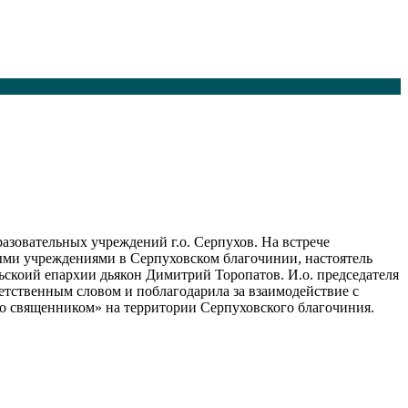
разовательных учреждений г.о. Серпухов. На встрече
ыми учреждениями в Серпуховском благочинии, настоятель
скоий епархии дьякон Димитрий Торопатов. И.о. председателя
етственным словом и поблагодарила за взаимодействие с
со священником» на территории Серпуховского благочиния.