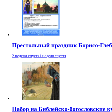
Престольный праздник Борисо-Глебс
2 недели спустя
1 неделя спустя
Набор на Библейско-богословские к