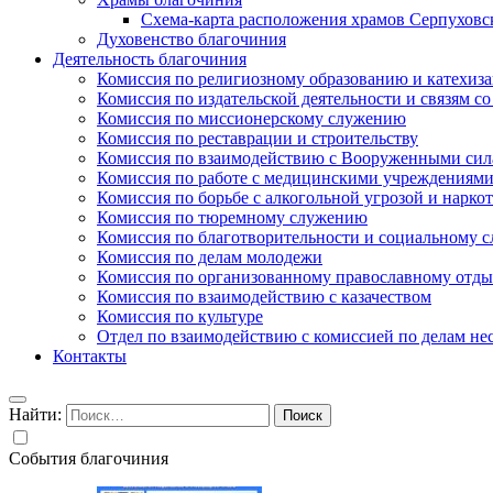
Схема-карта расположения храмов Серпуховс
Духовенство благочиния
Деятельность благочиния
Комиссия по религиозному образованию и катехиз
Комиссия по издательской деятельности и связям 
Комиссия по миссионерскому служению
Комиссия по реставрации и строительству
Комиссия по взаимодействию с Вооруженными сил
Комиссия по работе с медицинскими учреждениям
Комиссия по борьбе с алкогольной угрозой и нарко
Комиссия по тюремному служению
Комиссия по благотворительности и социальному 
Комиссия по делам молодежи
Комиссия по организованному православному отдых
Комиссия по взаимодействию с казачеством
Комиссия по культуре
Отдел по взаимодействию с комиссией по делам н
Контакты
Найти:
События благочиния