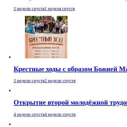
2 недели спустя
1 неделя спустя
Крестные ходы с образом Божией М
2 недели спустя
2 недели спустя
Открытие второй молодёжной трудов
4 недели спустя
4 недели спустя