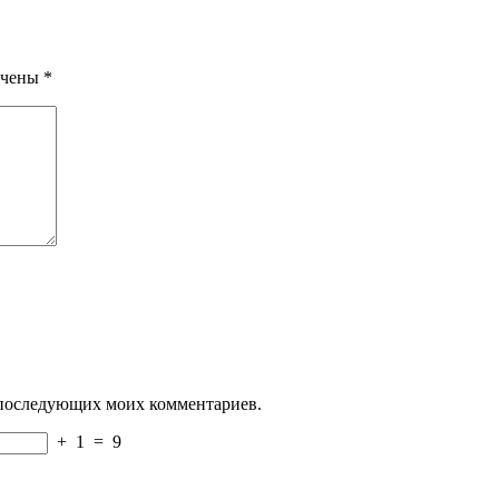
ечены
*
ля последующих моих комментариев.
+
1
=
9