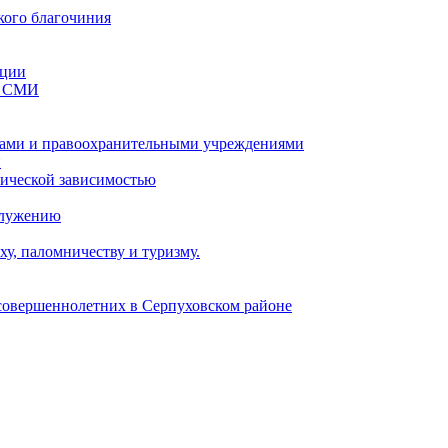
кого благочиния
ации
со СМИ
ами и правоохранительными учреждениями
и
тической зависимостью
служению
у, паломничеству и туризму.
есовершеннолетних в Серпуховском районе