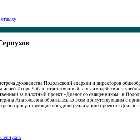
 отдыху
.Серпухов
ь встреча духовенства Подольскоий епархии и директоров общеоб
 иерей Игорь Чабан, ответственный за взаимодействие с учебн
твенный за пилотный проект «Диалог со священником» в Подоль
терина Анатольевна обратилась ко всем присутствующим с прив
встречи присутствующие обсудили реализацию проекта «Диалог 
.Серпухов