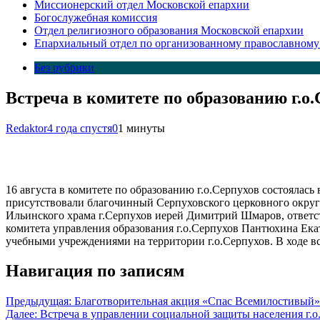
Миссионерский отдел Московской епархии
Богослужебная комиссия
Отдел религиозного образования Московской епархии
Епархиальный отдел по организованному православному
Без рубрики
Встреча в комитете по образованию г.о
Redaktor
4 года спустя
0
1 минуты
16 августа в комитете по образованию г.о.Серпухов состоялас
присутствовали благочинный Серпуховского церковного округа
Ильинского храма г.Серпухов иерей Димитрий Шмаров, ответс
комитета управления образования г.о.Серпухов Пантюхина Ека
учебными учреждениями на территории г.о.Серпухов. В ходе 
Навигация по записям
Предыдущая:
Благотворительная акция «Спас Всемилостивый»
Далее:
Встреча в управлении социальной защиты населения г.о