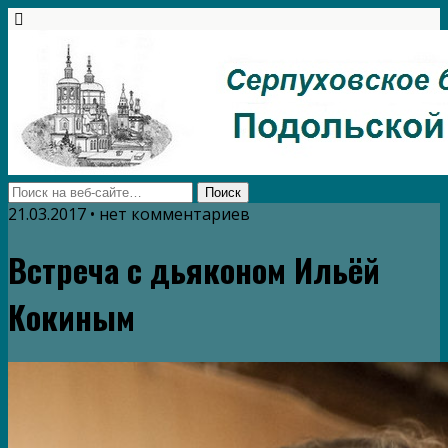
21.03.2017 • нет комментариев
Встреча с дьяконом Ильёй
Кокиным