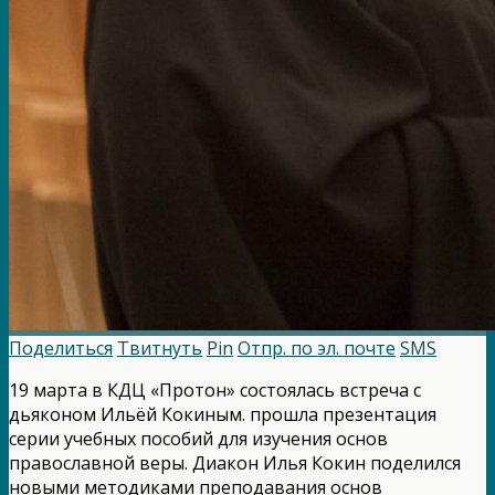
Поделиться
Твитнуть
Pin
Отпр. по эл. почте
SMS
19 марта в КДЦ «Протон» состоялась встреча с
дьяконом Ильёй Кокиным. прошла презентация
серии учебных пособий для изучения основ
православной веры. Диакон Илья Кокин поделился
новыми методиками преподавания основ