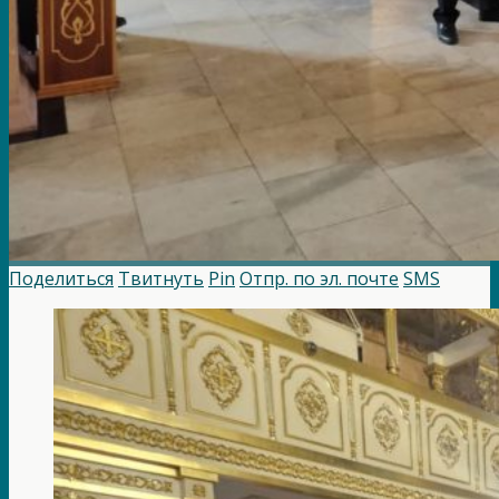
Поделиться
Твитнуть
Pin
Отпр. по эл. почте
SMS