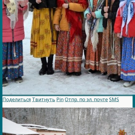
Поделиться
Твитнуть
Pin
Отпр. по эл. почте
SMS