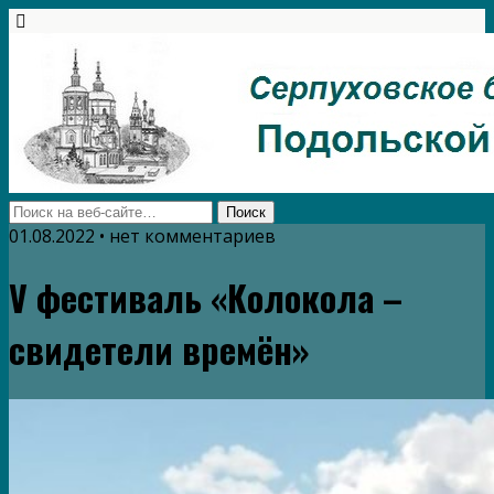
01.08.2022 • нет комментариев
V фестиваль «Колокола –
свидетели времён»