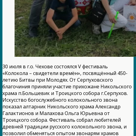
30 июля в г.о. Чехове состоялся V фестиваль
«Колокола – свидетели времён», посвящённый 450-
летию Битвы при Молодях. От Серпуховского
благочиния приняли участие прихожане Никольского
храма п.Большевик и Троицкого собора г.Серпухов.
Искусство богослужебного колокольного звона
показал алтарник Никольского храма Александр
Галактионов и Малахова Ольга Юрьевна от
Троицкого собора. Фестиваль собрал любителей
древней традиции русского колокольного звона, и
позволил обменяться опытом звонарям храмов