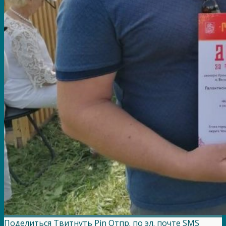
Поделиться
Твитнуть
Pin
Отпр. по эл. почте
SMS