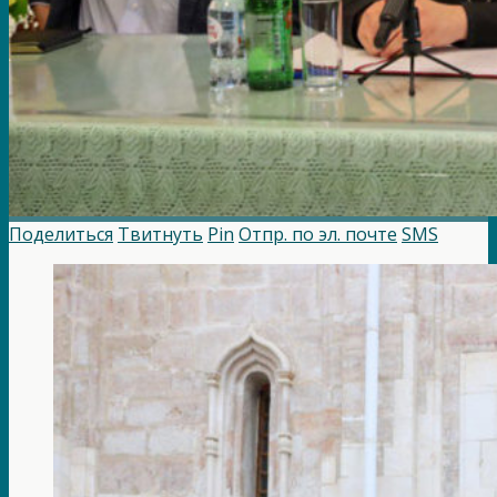
Поделиться
Твитнуть
Pin
Отпр. по эл. почте
SMS