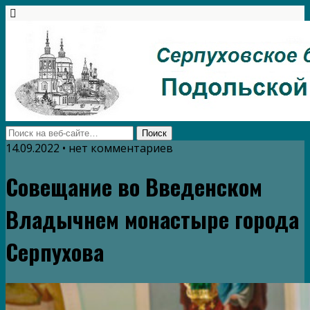
14.09.2022 • нет комментариев
Совещание во Введенском
Владычнем монастыре города
Серпухова