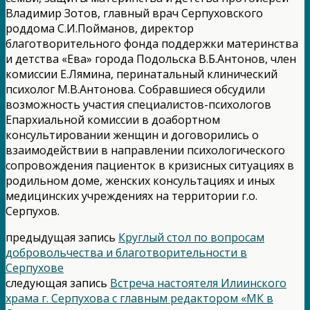
Владимир Зотов, главный врач Серпуховского
роддома С.И.Пойманов, директор
благотворительного фонда поддержки материнства
и детства «Ева» города Подольска В.Б.Антонов, член
комиссии Е.Лямина, перинатальный клинический
психолог М.В.Антонова. Собравшиеся обсудили
возможность участия специалистов-психологов
Епархиальной комиссии в доабортном
консультировании женщин и договорились о
взаимодействии в направлении психологического
сопровождения пациенток в кризисных ситуациях в
родильном доме, женских консультациях и иных
медицинских учреждениях на территории г.о.
Серпухов.
предыдущая запись
Круглый стол по вопросам
добровольчества и благотворительности в
Серпухове
следующая запись
Встреча настоятеля Илиинского
храма г. Серпухова с главным редактором «МК в