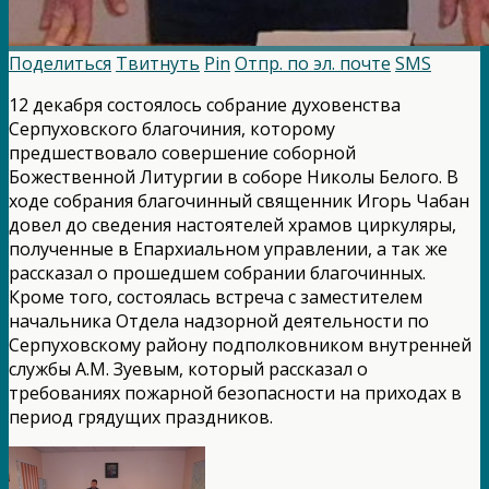
Поделиться
Твитнуть
Pin
Отпр. по эл. почте
SMS
12 декабря состоялось собрание духовенства
Серпуховского благочиния, которому
предшествовало совершение соборной
Божественной Литургии в соборе Николы Белого. В
ходе собрания благочинный священник Игорь Чабан
довел до сведения настоятелей храмов циркуляры,
полученные в Епархиальном управлении, а так же
рассказал о прошедшем собрании благочинных.
Кроме того, состоялась встреча с заместителем
начальника Отдела надзорной деятельности по
Серпуховскому району подполковником внутренней
службы А.М. Зуевым, который рассказал о
требованиях пожарной безопасности на приходах в
период грядущих праздников.