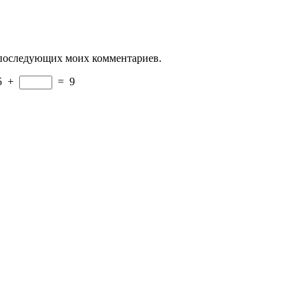
ля последующих моих комментариев.
5
+
=
9