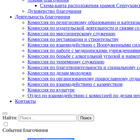
Схема-карта расположения храмов Серпуховс
Духовенство благочиния
Деятельность благочиния
Комиссия по религиозному образованию и катехиз
Комиссия по издательской деятельности и связям 
Комиссия по миссионерскому служению
Комиссия по реставрации и строительству
Комиссия по взаимодействию с Вооруженными сил
Комиссия по работе с медицинскими учреждениям
Комиссия по борьбе с алкогольной угрозой и нарко
Комиссия по тюремному служению
Комиссия по благотворительности и социальному 
Комиссия по делам молодежи
Комиссия по организованному православному отдых
Комиссия по взаимодействию с казачеством
Комиссия по культуре
Отдел по взаимодействию с комиссией по делам н
Контакты
Найти:
События благочиния