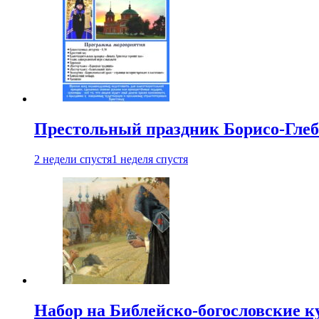
Престольный праздник Борисо-Глебс
2 недели спустя
1 неделя спустя
Набор на Библейско-богословские к