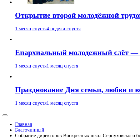
Открытие второй молодёжной трудов
1 месяц спустя
4 недели спустя
Епархиальный молодежный слёт — 
1 месяц спустя
1 месяц спустя
Празднование Дня семьи, любви и 
1 месяц спустя
1 месяц спустя
Главная
Благочинный
Собрание директоров Воскресных школ Серпуховского б