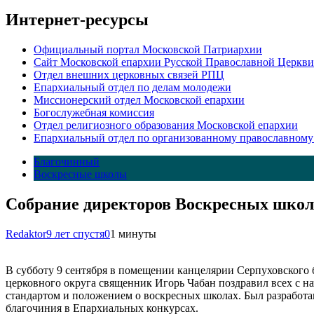
Интернет-ресурсы
Официальный портал Московской Патриархии
Сайт Московской епархии Русской Православной Церкви
Отдел внешних церковных связей РПЦ
Епархиальный отдел по делам молодежи
Миссионерский отдел Московской епархии
Богослужебная комиссия
Отдел религиозного образования Московской епархии
Епархиальный отдел по организованному православному
Благочинный
Воскресные школы
Собрание директоров Воскресных школ
Redaktor
9 лет спустя
0
1 минуты
В субботу 9 сентября в помещении канцелярии Серпуховского
церковного округа священник Игорь Чабан поздравил всех с н
стандартом и положением о воскресных школах. Был разработ
благочиния в Епархиальных конкурсах.