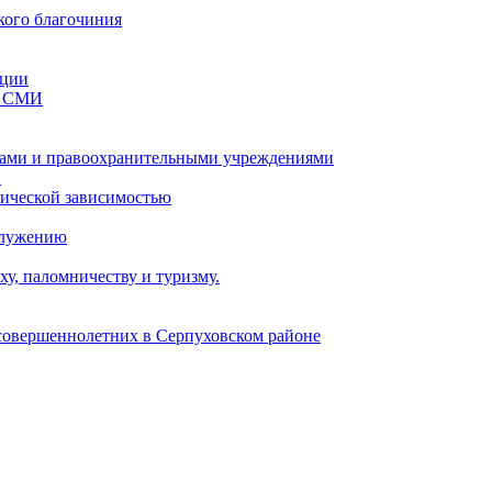
кого благочиния
ации
со СМИ
ами и правоохранительными учреждениями
и
тической зависимостью
служению
у, паломничеству и туризму.
есовершеннолетних в Серпуховском районе