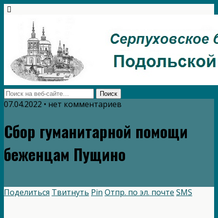
07.04.2022 • нет комментариев
Сбор гуманитарной помощи
беженцам Пущино
Поделиться
Твитнуть
Pin
Отпр. по эл. почте
SMS