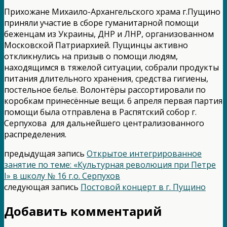
Прихожане Михаило-Архангельского храма г.Пущино
приняли участие в сборе гуманитарной помощи
беженцам из Украины, ДНР и ЛНР, организованном
Московской Патриархией. Пущинцы активно
откликнулись на призыв о помощи людям,
находящимся в тяжелой ситуации, собрали продукты
питания длительного хранения, средства гигиены,
постельное белье. Волонтёры рассортировали по
коробкам принесённые вещи. 6 апреля первая партия
помощи была отправлена в Распятский собор г.
Серпухова для дальнейшего централизованного
распределения.
предыдущая запись
Открытое интегрированное
занятие по теме: «Культурная революция при Петре
I» в школу № 16 г.о. Серпухов
следующая запись
Постовой концерт в г. Пущино
Добавить комментарий