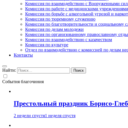
Комиссия по взаимодействию с Вооруженными сил
Комиссия по работе с медицинскими учреждениям
Комиссия по борьбе с алкогольной угрозой и нарко
Комиссия по тюремному служению
Комиссия по благотворительности и социальному 
Комиссия по делам молодежи
Комиссия по организованному православному отдых
Комиссия по взаимодействию с казачеством
Комиссия по культуре
Отдел по взаимодействию с комиссией по делам н
Контакты
Найти:
События благочиния
Престольный праздник Борисо-Глебс
2 недели спустя
1 неделя спустя