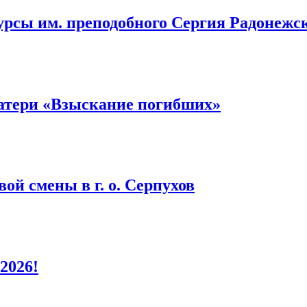
урсы им. преподобного Сергия Радонежс
атери «Взыскание погибших»
ой смены в г. о. Серпухов
2026!