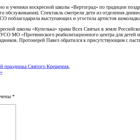
ино и ученики воскресной школы «Вертоград» по традиции позд
 обслуживания). Спектакль смотрели дети из отделения дневно
ЦСО поблагодарила выступающих и угостила артистов шоколадк
скресной школы «Купелька» храма Всех Святых в земле Российс
УСО МО «Протвинского реабилитационного центра для детей и
здников. Протоиерей Павел обратился к присутствующим с паст
ей праздника Святого Крещения.
е»
ечены
*