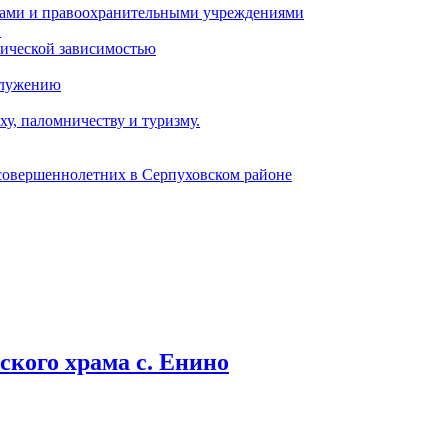
ами и правоохранительными учреждениями
и
тической зависимостью
служению
у, паломничеству и туризму.
есовершеннолетних в Серпуховском районе
кого храма с. Енино