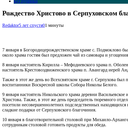
Без рубрики
Рождество Христово в Серпуховском бл
Redaktor
5 лет спустя
0
1 минуты
7 января в Богородицерождественском храме с. Подмоклово бы
около храма гостям был предложен чай из самовара и угощения
8 января настоятель Кирилла – Мефодиевского храма п. Оболе
настоятель Крестовоздвиженского храма п. Авангард иерей Ан
Также в этот же день во Всехсвятском храме г. Серпухова был
воспитанники Воскресной школы Собора Николы Белого.
9 января настоятель Никольского храма деревни Васильевско
Христова. Также, в этот же день председатель тюремного отд
посетили несовершеннолетних подследственных находящихся в
сладкие подарки от Серпуховского благочиния.
10 января в благотворительной столовой при Михаило-Архан
сотрудникам столовой готовить продукты для обеда.