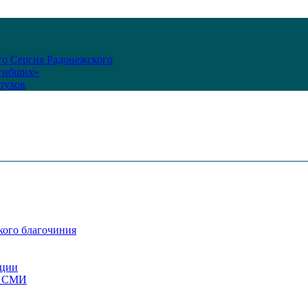
го Сергия Радонежского
огибших»
пухов
кого благочиния
ации
со СМИ