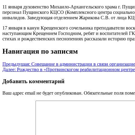
11 января духовенство Михаило-Архангельского храма г. Пущ
персонал Пущинского КЦСО (Комплексного центра социального
инвалидов. Заведующая отделением Жарикова С.В. от лица К
17 января в канун Крещенского сочельника преподаватели во
наступающим Крещением Господним, ребят и воспитателей ГК
стихах и рождественских песнопениях рассказали историю пра
Навигация по записям
Предыдущая:
Совещание в администрации в связи организаци
Далее:
Рождество в «Протвинскогом реабилитационном центр
Добавить комментарий
Ваш адрес email не будет опубликован.
Обязательные поля пом