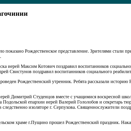
агочинии
ло показано Рождественское представление. Зрителями стали пр
.
нска иерей Максим Котович поздравил воспитанников социально
дрей Свистунов поздравил воспитанников социального реабилит
 проведен Рождественский утренник. Ребята рассказали историю
е иерей Димитрий Студенцов вместе с учащимися воскресной шк
ела Подольской епархии иерей Валерий Гололобов и секретарь т
 следственно изоляторе г. Серпухова. Священнослужители позд
гельском храме г.Пущино прошел Рождественский праздник. На