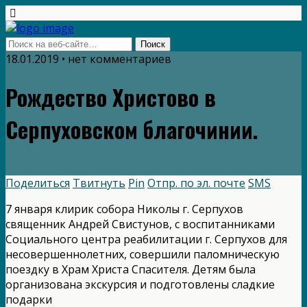
18.01.2019 • нет комментариев
Рождество Христово в
Серпуховском благочинии.
Поделиться
Твитнуть
Pin
Отпр. по эл. почте
SMS
7 января клирик собора Николы г. Серпухов
священник Андрей Свистунов, с воспитанниками
Социального центра реабилитации г. Серпухов для
несовершеннолетних, совершили паломническую
поездку в Храм Христа Спасителя. Детям была
организована экскурсия и подготовлены сладкие
подарки