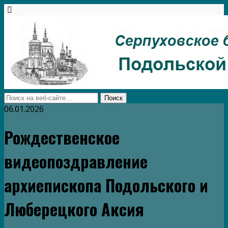
06.01.2026
Рождественское
видеопоздравление
архиепископа Подольского и
Люберецкого Аксия