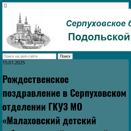
15.01.2025
Рождественское
поздравление в Серпуховском
отделении ГКУЗ МО
«Малаховский детский