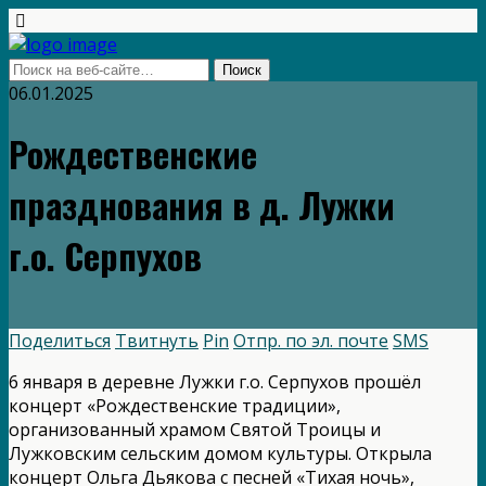
06.01.2025
Рождественские
празднования в д. Лужки
г.о. Серпухов
Поделиться
Твитнуть
Pin
Отпр. по эл. почте
SMS
6 января в деревне Лужки г.о. Серпухов прошёл
концерт «Рождественские традиции»,
организованный храмом Святой Троицы и
Лужковским сельским домом культуры. Открыла
концерт Ольга Дьякова с песней «Тихая ночь»,