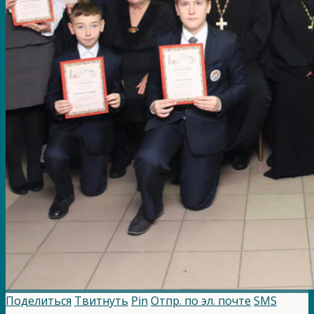
Поделиться
Твитнуть
Pin
Отпр. по эл. почте
SMS