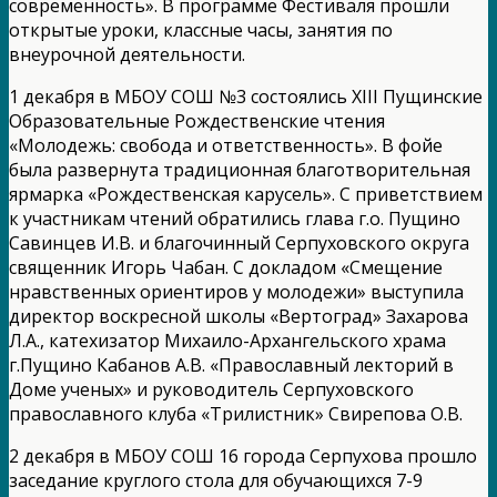
современность». В программе Фестиваля прошли
открытые уроки, классные часы, занятия по
внеурочной деятельности.
1 декабря в МБОУ СОШ №3 состоялись XIII Пущинские
Образовательные Рождественские чтения
«Молодежь: свобода и ответственность». В фойе
была развернута традиционная благотворительная
ярмарка «Рождественская карусель». С приветствием
к участникам чтений обратились глава г.о. Пущино
Савинцев И.В. и благочинный Серпуховского округа
священник Игорь Чабан. С докладом «Смещение
нравственных ориентиров у молодежи» выступила
директор воскресной школы «Вертоград» Захарова
Л.А., катехизатор Михаило-Архангельского храма
г.Пущино Кабанов А.В. «Православный лекторий в
Доме ученых» и руководитель Серпуховского
православного клуба «Трилистник» Свирепова О.В.
2 декабря в МБОУ СОШ 16 города Серпухова прошло
заседание круглого стола для обучающихся 7-9