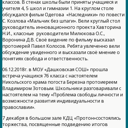
классов. В стенах школы были приняты учащиеся и
учителя 4, 5 школ и гимназии 1. На круглом столе
обсуждался фильм Одегова «Наследники» по повести
С. Козлова «Мальчик без шпаги». Вели круглый стол
руководитель инновационного проекта Хавторина
Н.И., классные руководители Милюкова О.С.,
Воронина Д.В. Своё видение по фильму высказал
протоиерей Павел Колосов. Ребята увлеченно вели
обсуждение увиденного и высказали своё мнение о
понятиях свобода и ответственность.
06.12.2018г. в МОУ «Дашковская СОШ» прошла
встреча учащихся 7б класса с настоятелем
Никольского храма погоста Березна протоиереем
Владимиром Зотовым. Школьники разговаривали с
настоятелем на тему «Проблема свободы личности и
возможности развития индивидуальности в
православии».
7 декабря в большом зале КДЦ «Протон»состоялись
торжества, посвященные подведению итогов