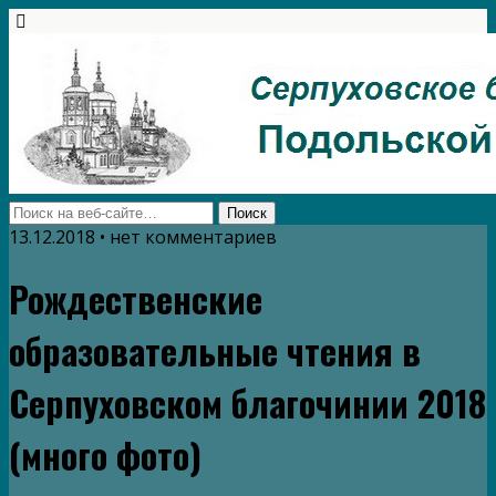
13.12.2018 • нет комментариев
Рождественские
образовательные чтения в
Серпуховском благочинии 2018
(много фото)