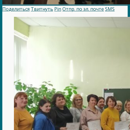
Поделиться
Твитнуть
Pin
Отпр. по эл. почте
SMS