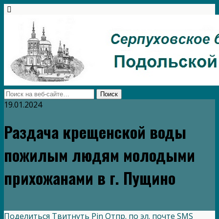
19.01.2024
Раздача крещенской воды
пожилым людям молодыми
прихожанами в г. Пущино
Поделиться
Твитнуть
Pin
Отпр. по эл. почте
SMS